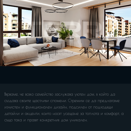
Вярваме, че всяко семейство заслужава уютен дом, в който да
създава своите щастливи спомени. Стремим се да предлагаме
изчистен и функционален дизайн, подсилен от подходящи
детайли и акценти, които носят усещане за топлота и комфорт, а
също така и правят конкретния дом уникален.